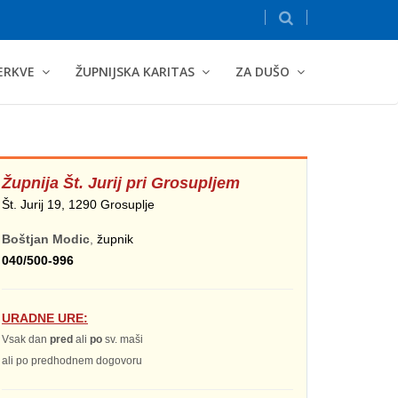
ERKVE
ŽUPNIJSKA KARITAS
ZA DUŠO
Župnija
Št. Jurij pri Grosupljem
Št. Jurij 19, 1290 Grosuplje
Boštjan Modic
,
župnik
040/500-996
URADNE URE:
Vsak dan
pred
ali
po
sv. maši
ali po predhodnem dogovoru