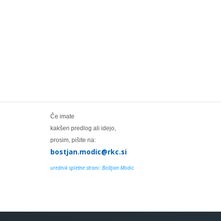
Če imate
kakšen predlog ali idejo,
prosim, pišite na:
bostjan.modic@rkc.si
urednik spletne strani: Boštjan Modic