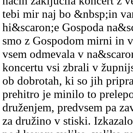
način zaključila koncert z
tebi mir naj bo &nbsp;in va
hi&scaron;e Gospoda na&sca
smo z Gospodom mirni in va
vsem odmevala v na&scaron;
koncertu vsi zbrali v župni
ob dobrotah, ki so jih pri
prehitro je minilo to prele
druženjem, predvsem pa zav
za družino v stiski. Izkazalo