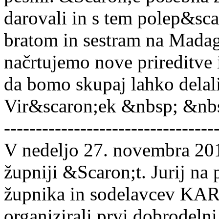
darovali in s tem polep&sca
bratom in sestram na Madag
načrtujemo nove prireditve 
da bomo skupaj lahko delal
Vir&scaron;ek &nbsp; &nbsp
---------------------------------
V nedeljo 27. novembra 20
župniji &Scaron;t. Jurij n
župnika in sodelavcev KAR
organizirali prvi dobrodel