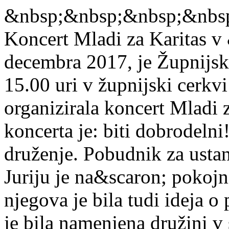
&nbsp;&nbsp;&nbsp;&nbs
Koncert Mladi za Karitas v 
decembra 2017, je Župnijska
15.00 uri v župnijski cerkvi
organizirala koncert Mladi 
koncerta je: biti dobrodeln
druženje. Pobudnik za ustan
Juriju je na&scaron; pokojn
njegova je bila tudi ideja 
je bila namenjena družini v s