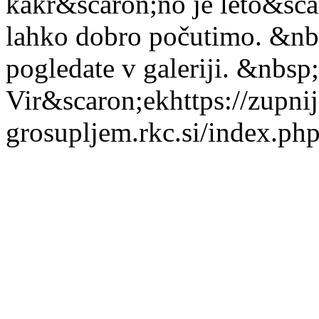
kakr&scaron;no je leto&sc
lahko dobro počutimo. &nbsp
pogledate v galeriji. &nbsp
Vir&scaron;ek
https://zupnij
grosupljem.rkc.si/index.php