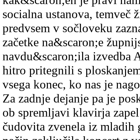
socialna ustanova, temveč ž
predvsem v sočloveku zaznav
začetke na&scaron;e župni
navdu&scaron;ila izvedba A
hitro pritegnili s ploskanje
vsega konec, ko nas je nago
Za zadnje dejanje pa je posk
ob spremljavi klavirja zape
čudovita zvenela iz mladih 