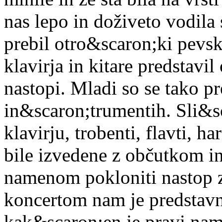
nas lepo in doživeto vodila 
prebil otro&scaron;ki pevski
klavirja in kitare predstavil
nastopi. Mladi so se tako pr
in&scaron;trumentih. Sli&s
klavirju, trobenti, flavti, h
bile izvedene z občutkom in 
namenom pokloniti nastop z
koncertom nam je predstav
kak&scaron;en je pravi namen