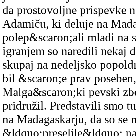
da prostovoljne prispevke 
Adamiču, ki deluje na Mad
polep&scaron;ali mladi na s
igranjem so naredili nekaj d
skupaj na nedeljsko popoldn
bil &scaron;e prav poseben
Malga&scaron;ki pevski zbo
pridružil. Predstavili smo 
na Madagaskarju, da so se 
&ldquo;preselile&ldquo; na