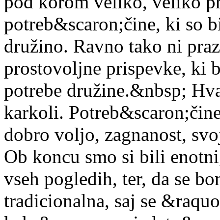
pod korom veliko, veliko p
potreb&scaron;čine, ki so 
družino. Ravno tako ni praz
prostovoljne prispevke, ki 
potrebe družine.&nbsp; Hval
karkoli. Potreb&scaron;čine
dobro voljo, zagnanost, svo
Ob koncu smo si bili enotni,
vseh pogledih, ter, da se bo
tradicionalna, saj se &raq