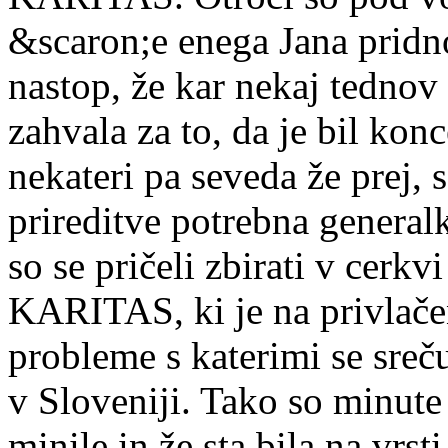
&scaron;e enega Jana pridno 
nastop, že kar nekaj tednov 
zahvala za to, da je bil konc
nekateri pa seveda že prej, 
prireditve potrebna generalk
so se pričeli zbirati v cerkv
KARITAS, ki je na privlačen
probleme s katerimi se sreč
v Sloveniji. Tako so minute
minile in že sta bila na vrs