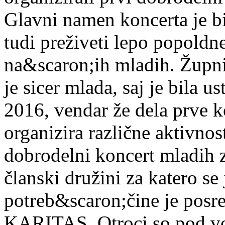
Glavni namen koncerta je bi
tudi preživeti lepo popoldn
na&scaron;ih mladih. Župn
je sicer mlada, saj je bila 
2016, vendar že dela prve 
organizira različne aktivnost
dobrodelni koncert mladih z
članski družini za katero se 
potreb&scaron;čine je posr
KARITAS. Otroci so pod vo