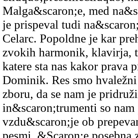
Malga&scaron;e, med na&sc
je prispeval tudi na&scaro
Celarc. Popoldne je kar pre
zvokih harmonik, klavirja, tr
katere sta nas kakor prava p
Dominik. Res smo hvaležn
zboru, da se nam je pridruži
in&scaron;trumenti so nam 
vzdu&scaron;je ob prepeva
pesmi. &Scaron;e posebna z