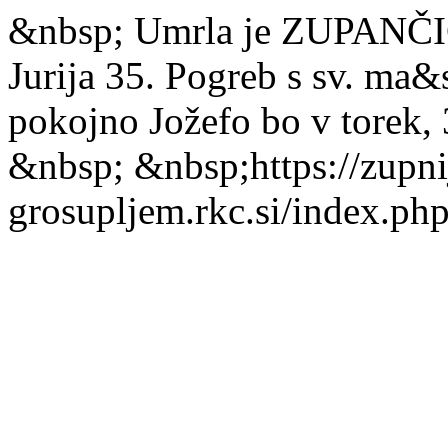
&nbsp; Umrla je ZUPANČIČ J
Jurija 35. Pogreb s sv. ma
pokojno Jožefo bo v torek,
&nbsp; &nbsp;
https://zupni
grosupljem.rkc.si/index.php