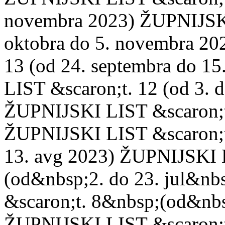
novembra 2023) ŽUPNIJSKI
oktobra do 5. novembra 20
13 (od 24. septembra do 1
LIST &scaron;t. 12 (od 3. 
ŽUPNIJSKI LIST &scaron;t. 
ŽUPNIJSKI LIST &scaron;t
13. avg 2023) ŽUPNIJSKI 
(od&nbsp;2. do 23. jul&n
&scaron;t. 8&nbsp;(od&nbs
ŽUPNIJSKI LIST &scaron;t.