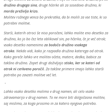
družino drugega sina
, druge hčerke ali za sosedovo družino, ki
morda preživlja krizo.
Molitev rožnega venca bo prekratka, da bi molili za vse tiste, ki so
potrebni molitve.
Starši, katerih otroci še niso poročeni, lahko molite eno desetko za
družino, ko jo bo čez leta oblikoval sin, pa hčerka, če je več otrok;
vsako desetko namenimo
za bodočo družino vsakega
otroka
. Nekdo vidi, kako je razpadla družina katerega od otrok.
Kako goreče lahko vre molitev očeta, matere, dedka, babice za
takšno družino. Zopet drugi doživljajo
stisko, ker se kateri od
otrok ni cerkveno poročil.
Za takšne primere imajo lahko starši
potrebo po zavzeti molitve več let.
Lahko vsako desetko molimo v drug namen, ali celo vsako
zdravamarijo v drug namen. To ne more biti dolgočasna molitev,
saj mislimo, za koga prosimo in za katero njegovo potrebo.