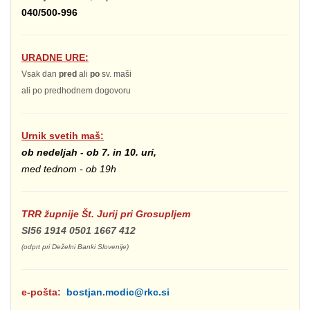
040/500-996
URADNE URE:
Vsak dan
pred
ali
po
sv. maši
ali po predhodnem dogovoru
Urnik svetih maš:
ob nedeljah - ob 7. in 10. uri,
med tednom - ob 19h
TRR župnije Št. Jurij pri Grosupljem
SI56 1914 0501 1667 412
(odprt pri Deželni Banki Slovenije)
e-pošta:
bostjan.modic@rkc.si