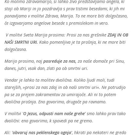
Ko molimo zdravamarijo, si lahko živo predstavljamo angela, ki
stoji ob Mariji in jo pozdravlja s prav tistimi besedami, ki jih mi
ponavljamo v molitvi Zdrava, Marija. To ne more biti dolgočasno,
če izgovarjamo angelove besede s premislekom in vero.
V molitvi Sveta Marija prosimo: Prosi za nas grešnike
ZDAJ IN OB
NAŠI SMRTNI URI.
Kako pomenljiva je ta prošnja, ki ne more biti
dolgočasna.
Marijo prosimo, naj
posreduje za nas,
za naše domače pri Sinu,
danes, jutri, vsak dan, zlati pa ob smrtni uri.
Vendar je lahko ta molitev dvolična. Koliko ljudi moli, tudi
starejših, »prosi za nas zdaj in ob naši smrtni uri«. Ne potrudijo
pa se za prejem zakramentov za umirajoče. Ali ni to potem
dvolična prošnja. Eno govorimo, drugače pa ravnamo.
V molitvi '
O Jezus, odpusti nam naše grehe'
smo lahko prav tako
dvolični: eno govorimo, k spovedi pa ne gremo.
Ali:
'obvaruj nas peklenskega ognja'
, hkrati pa nekateri ne gredo