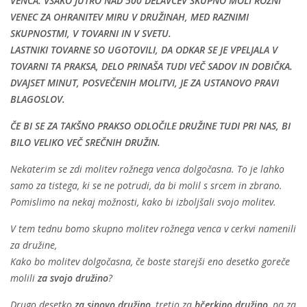
VENCA. VSAKO JUTRO NAD 500 DELAVCEV SKUPNO MOLI ROŽNI
VENEC ZA OHRANITEV MIRU V DRUŽINAH, MED RAZNIMI
SKUPNOSTMI, V TOVARNI IN V SVETU.
LASTNIKI TOVARNE SO UGOTOVILI, DA ODKAR SE JE VPELJALA V
TOVARNI TA PRAKSA, DELO PRINAŠA TUDI VEČ SADOV IN DOBIČKA.
DVAJSET MINUT, POSVEČENIH MOLITVI, JE ZA USTANOVO PRAVI
BLAGOSLOV.
ČE BI SE ZA TAKŠNO PRAKSO ODLOČILE DRUŽINE TUDI PRI NAS, BI
BILO VELIKO VEČ SREČNIH DRUŽIN.
Nekaterim se zdi molitev rožnega venca dolgočasna. To je lahko
samo za tistega, ki se ne potrudi, da bi molil s srcem in zbrano.
Pomislimo na nekaj možnosti, kako bi izboljšali svojo molitev.
V tem tednu bomo skupno molitev rožnega venca v cerkvi namenili
za družine,
Kako bo molitev dolgočasna, če boste starejši eno desetko goreče
molili
za svojo družino
?
Drugo desetko
za sinovo družino
, tretjo za
hčerkino družino
, pa za