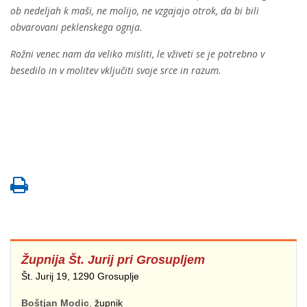
ob nedeljah k maši, ne molijo, ne vzgajajo otrok, da bi bili
obvarovani peklenskega ognja.
Rožni venec nam da veliko misliti, le vživeti se je potrebno v
besedilo in v molitev vključiti svoje srce in razum.
Župnija
Št. Jurij pri Grosupljem
Št. Jurij 19, 1290 Grosuplje
Boštjan Modic
,
župnik