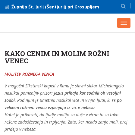
Župnija Št. Jurij (Šentjurij) pri Grosupljem
Toggl
navig
KAKO CENIM IN MOLIM ROŽNI
VENEC
MOLITEV ROŽNEGA VENCA
V mogočni Sikstinski kapeli v Rimu je slavni slikar Michelangelo
naslikal pomenljiv prizor:
Jezus prihaja kot sodnik ob vesoljni
sodbi.
Pod njim je umetnik naslikal vice in v njih ljudi, ki se
po
velikem rožnem vencu vzpenjajo iz vic v nebesa
.
Hotel je prikazati, da ljudje molijo za duše v vicah in so tako
rešene zadoščevanja in trpljenja. Zato, ker nekdo zanje moli, prej
pridejo v nebesa.